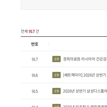
전체
917
건
번호
경희의료원 러시아어 건강검
917
공통
[쎄트렉아이] 2026년 상반기 신입
916
공통
2026년 상반기 삼성디스플
915
공통
2026년 일진전기 채용연계형 인