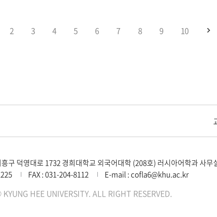
2
3
4
5
6
7
8
9
10
지
교내주요사이트
경희대학교 관련기관
흥구 덕영대로 1732 경희대학교 외국어대학 (208호) 러시아어학과 사무
2225
FAX : 031-204-8112
E-mail : cofla6@khu.ac.kr
 KYUNG HEE UNIVERSITY. ALL RIGHT RESERVED.