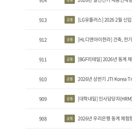
914
공통
[LG유플러스] 2026 2월 신입채
913
공통
[HL디앤아이한라] 건축, 전기,
912
공통
[BGF리테일] 2026년 동계
911
공통
2026년 상반기 JTI Korea Tr
910
공통
[대학내일] 인사담당자(HRM),
909
공통
2026년 우리은행 동계 체험형 
908
공통