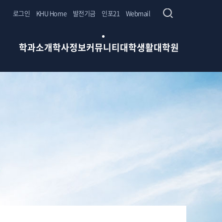
로그인
KHU Home
발전기금
인포21
Webmail
학과소개
학사정보
커뮤니티
대학생활
대학원