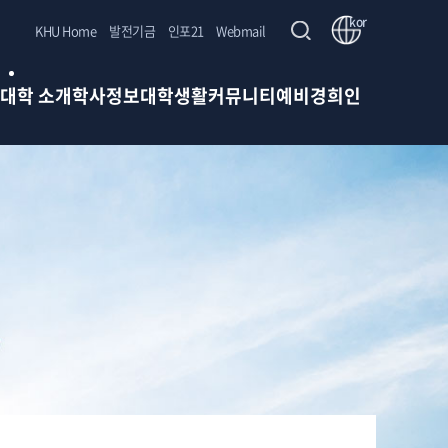
kor
KHU Home
발전기금
인포21
Webmail
대학 소개
학사정보
대학생활
커뮤니티
예비경희인