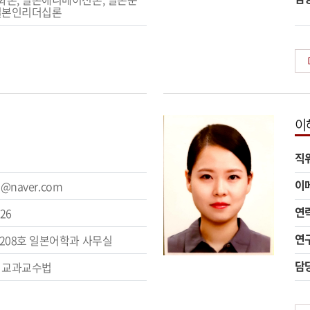
일본인리더십론
이
직
이
n@naver.com
연
226
연
208호 일본어학과 사무실
담
 교과교수법