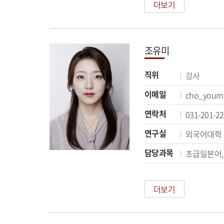
더보기
조유미
직위
강사
이메일
cho_youm
연락처
031-201-2
연구실
외국어대학 
담당과목
초급일본어,
더보기