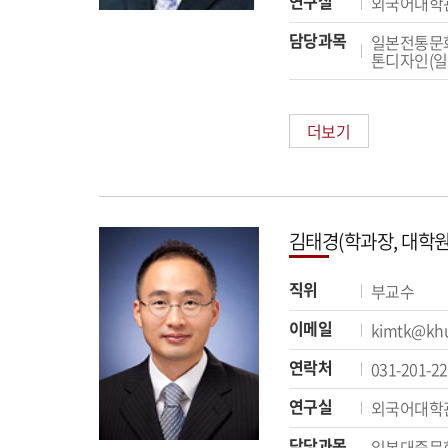
연구실
외국어대학관
담당과목
일본전통문화
톤디자인(
더보기
김태경(학과장, 대학원
직위
부교수
이메일
kimtk@khu
연락처
031-201-2
연구실
외국어대학관
담당과목
일본대중문화