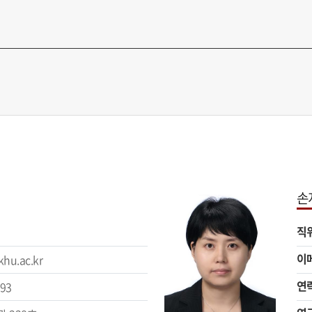
손
직
이
hu.ac.kr
연
293