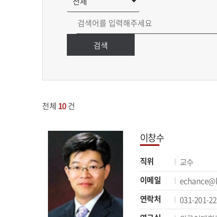
검색
전체
10
건
이창수
직위
교수
이메일
echance@k
연락처
031-201-2