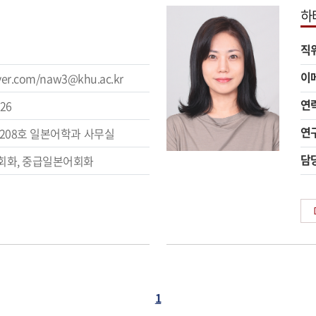
하
직
이
er.com/naw3@khu.ac.kr
연
226
연
208호 일본어학과 사무실
담
회화, 중급일본어회화
1