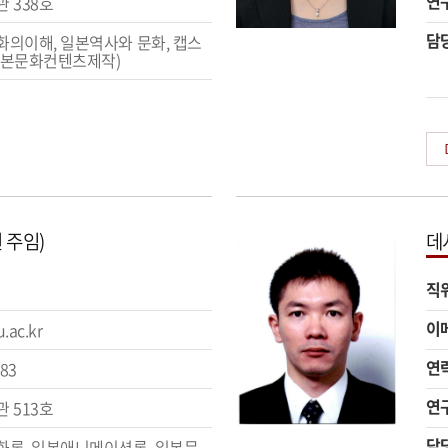
연
 338호
담
의이해, 일본역사와 문화, 캡스
일본문화컨텐츠제작)
 주임)
데
직
이
.ac.kr
연
283
연
 513호
담
론, 일본애니메이션론, 일본문