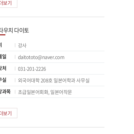
더보기
타우치 다이토
위
강사
메일
daitototo@naver.com
락처
031-201-2226
구실
외국어대학 208호 일본어학과 사무실
당과목
초급일본어회화, 일본어작문
더보기