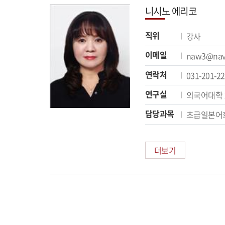
니시노 에리코
직위
강사
이메일
naw3@nav
연락처
031-201-2
연구실
외국어대학 
담당과목
초급일본어
더보기