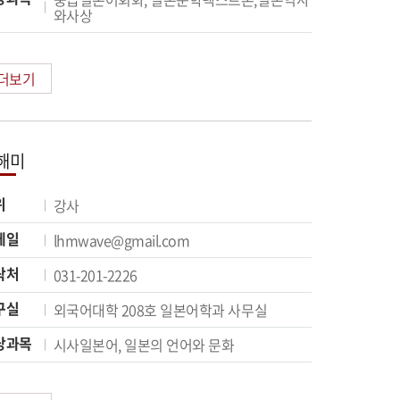
와사상
더보기
해미
위
강사
메일
lhmwave@gmail.com
락처
031-201-2226
구실
외국어대학 208호 일본어학과 사무실
당과목
시사일본어, 일본의 언어와 문화