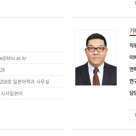
기
직
이
e@khu.ac.kr
연
226
연
208호 일본어학과 사무실
담
 시사일본어