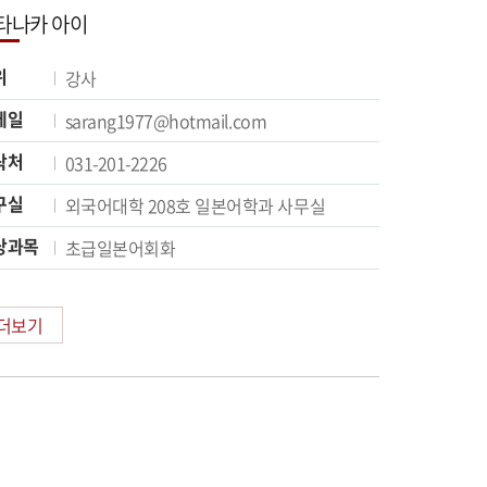
타나카 아이
위
강사
메일
sarang1977@hotmail.com
락처
031-201-2226
구실
외국어대학 208호 일본어학과 사무실
당과목
초급일본어회화
더보기