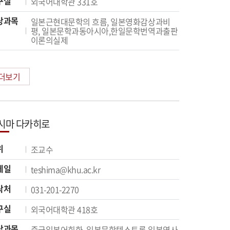
구실
외국어대학관 331호
당과목
일본근현대문학의 흐름, 일본영화감상과비
평, 일본문학과동아시아,한일문학번역과출판
이론의실제
더보기
시마 다카히로
위
조교수
메일
teshima@khu.ac.kr
락처
031-201-2270
구실
외국어대학관 418호
당과목
중급일본어회화, 일본문학텍스트론,일본역사